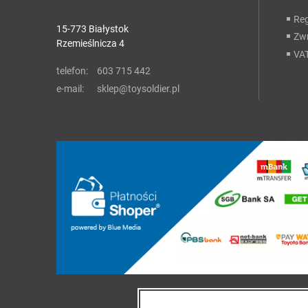
Re
15-773 Białystok
Zwr
Rzemieślnicza 4
VA
telefon:
603 715 442
e-mail:
sklep@toysoldier.pl