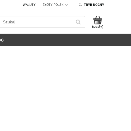
WALUTY
TRYB NOCNY
(pusty)
OG