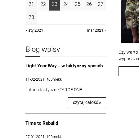
21
22
23
24
25
26
27
28
« sty 2021
mar 2021 »
Blog wpisy
Czy warto 
wyposażeni
Light Your Way... w taktyczny sposób
11-02-2021 , t00mekk
Latarki taktyczne TARGE ONE
czytaj całość »
Time to Rebuild
27-01-2021 , t00mekk