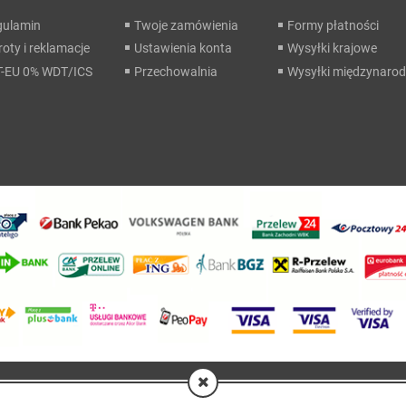
gulamin
Twoje zamówienia
Formy płatności
oty i reklamacje
Ustawienia konta
Wysyłki krajowe
T-EU 0% WDT/ICS
Przechowalnia
Wysyłki międzynaro