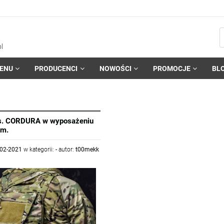
l
ENU
PRODUCENCI
NOWOŚCI
PROMOCJE
BL
. CORDURA w wyposażeniu
ym.
-02-2021
w kategorii:
-
autor:
t00mekk