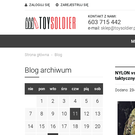
ZALOGUJ SIĘ
ZAREJESTRUJ SIĘ
KONTAKT Z NAMI:
603 715 442
e-mail:
sklep@toysoldier.p
M
Strona główna
Blog
Blog archiwum
NYLON vs
taktyczn
nie
pon
wto
śro
czw
pią
sob
Dodano:
23
1
2
3
4
5
6
7
8
9
10
11
12
13
14
15
16
17
18
19
20