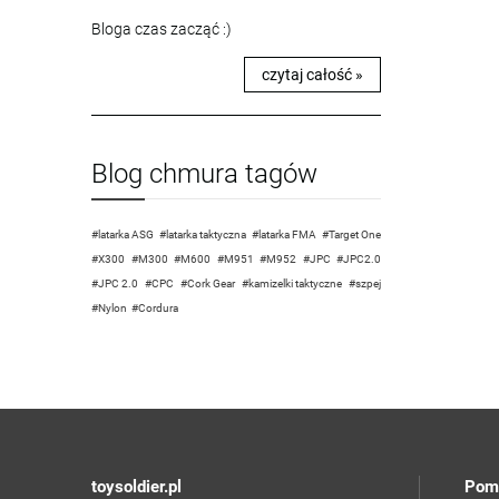
Bloga czas zacząć :)
czytaj całość »
Blog chmura tagów
latarka ASG
latarka taktyczna
latarka FMA
Target One
X300
M300
M600
M951
M952
JPC
JPC2.0
JPC 2.0
CPC
Cork Gear
kamizelki taktyczne
szpej
Nylon
Cordura
toysoldier.pl
Pom