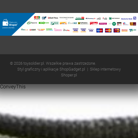
© 2026 toysoldier.pl. Wszelkie prawa zastrzeżone.
Styl graficzny i aplikacje ShopGadget.pl
Sklep internetowy
Shoper.pl
ConveyThis