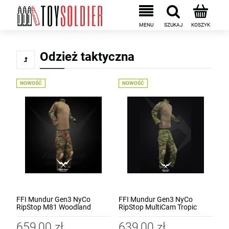
Odzież taktyczna
NOWOŚĆ
NOWOŚĆ
FFI Mundur Gen3 NyCo
FFI Mundur Gen3 NyCo
RipStop M81 Woodland
RipStop MultiCam Tropic
659,00 zł
639,00 zł