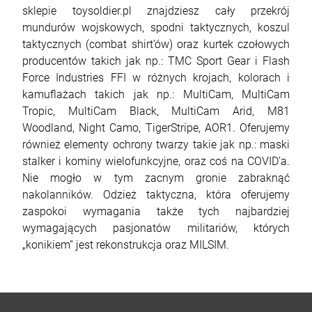
sklepie toysoldier.pl znajdziesz cały przekrój
mundurów wojskowych, spodni taktycznych, koszul
taktycznych (combat shirt’ów) oraz kurtek czołowych
producentów takich jak np.: TMC Sport Gear i Flash
Force Industries FFI w różnych krojach, kolorach i
kamuflażach takich jak np.: MultiCam, MultiCam
Tropic, MultiCam Black, MultiCam Arid, M81
Woodland, Night Camo, TigerStripe, AOR1. Oferujemy
również elementy ochrony twarzy takie jak np.: maski
stalker i kominy wielofunkcyjne, oraz coś na COVID’a.
Nie mogło w tym zacnym gronie zabraknąć
nakolanników. Odzież taktyczna, która oferujemy
zaspokoi wymagania także tych najbardziej
wymagających pasjonatów militariów, których
„konikiem” jest rekonstrukcja oraz MILSIM.