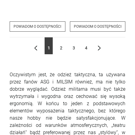
POWIADOM O DOSTĘPNOŚCI
POWIADOM O DOSTĘPNOŚCI
1
2
3
4
«
»
Oczywistym jest, że odzież taktyczna, ta używana
przez fanów ASG i MILSIM również, ma nie tylko
dobrze wyglądać. Odzież militarna musi być także
wytrzymała i wygodna oraz cechować się wysoką
ergonomią. W końcu to jeden z podstawowych
elementów wyposażenia taktycznego, bez którego
nasze hobby nie będzie satysfakcjonujące. W
zależności od warunków atmosferycznych, „teatru
działań” bądź preferowanej przez nas „stylówy”, w