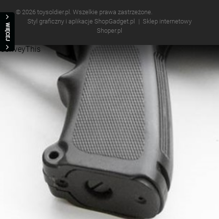
© 2026 toysoldier.pl. Wszelkie prawa zastrzeżone.
Styl graficzny i aplikacje ShopGadget.pl
Sklep internetowy
WIĘCEJ
Shoper.pl
ConveyThis