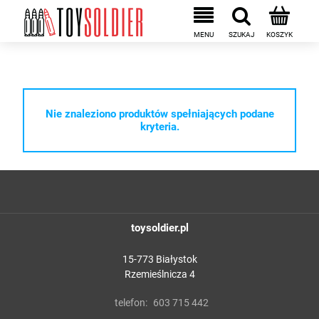
Nie znaleziono produktów spełniających podane
kryteria.
toysoldier.pl
15-773 Białystok
Rzemieślnicza 4
telefon:
603 715 442