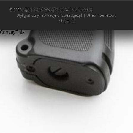
© 2026 toysoldier.pl. Wszelkie prawa zastrzeżone.
Styl graficzny i aplikacje ShopGadget.pl
Sklep internetowy
Shoper.pl
ConveyThis