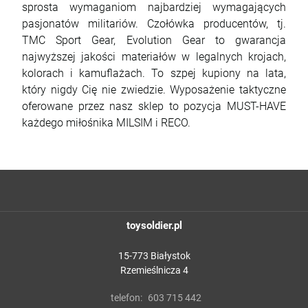
sprosta wymaganiom najbardziej wymagających
pasjonatów militariów. Czołówka producentów, tj.
TMC Sport Gear, Evolution Gear to gwarancja
najwyższej jakości materiałów w legalnych krojach,
kolorach i kamuflażach. To szpej kupiony na lata,
który nigdy Cię nie zwiedzie. Wyposażenie taktyczne
oferowane przez nasz sklep to pozycja MUST-HAVE
każdego miłośnika MILSIM i RECO.
toysoldier.pl
15-773 Białystok
Rzemieślnicza 4
telefon:
603 715 442