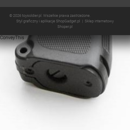
© 2026 toysoldier.pl. Wszelkie prawa zastrzeżone.
Styl graficzny i aplikacje ShopGadget.pl
Sklep internetowy
Shoper.pl
ConveyThis