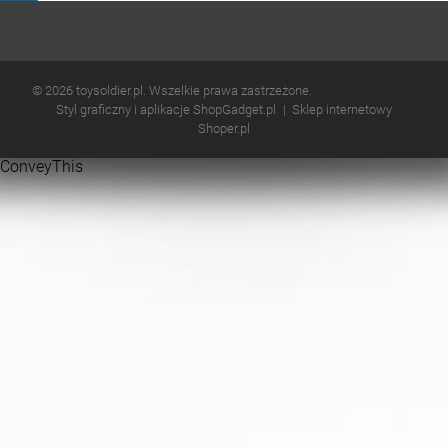
© 2026 toysoldier.pl. Wszelkie prawa zastrzeżone.
Styl graficzny i aplikacje ShopGadget.pl
Sklep internetowy
Shoper.pl
ConveyThis