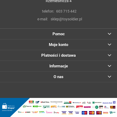
Rzemieślnicza 4
telefon:
603 715 442
e-mail:
sklep@toysoldier.pl
Pomoc
Moje konto
Płatności i dostawa
Informacje
O nas