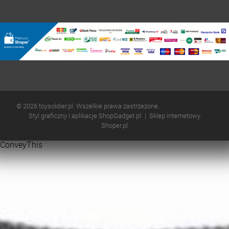
© 2026 toysoldier.pl. Wszelkie prawa zastrzeżone.
Styl graficzny i aplikacje ShopGadget.pl
Sklep internetowy
Shoper.pl
ConveyThis