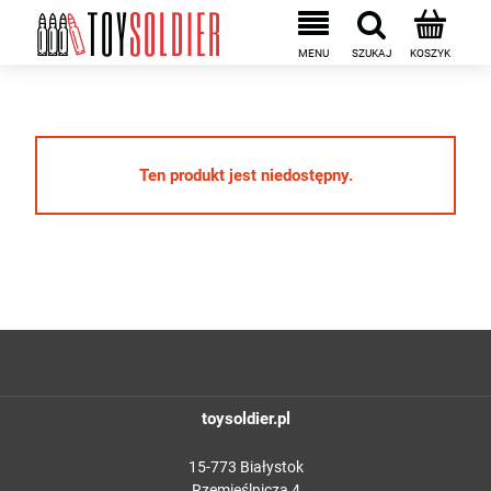
Ten produkt jest niedostępny.
toysoldier.pl
15-773 Białystok
Rzemieślnicza 4