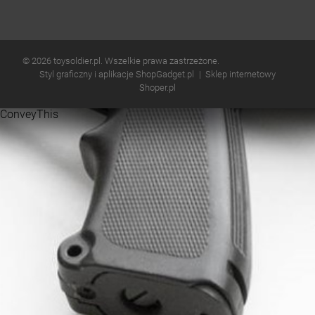
© 2026 toysoldier.pl. Wszelkie prawa zastrzeżone.
Styl graficzny i aplikacje ShopGadget.pl
Sklep internetowy
Shoper.pl
ConveyThis