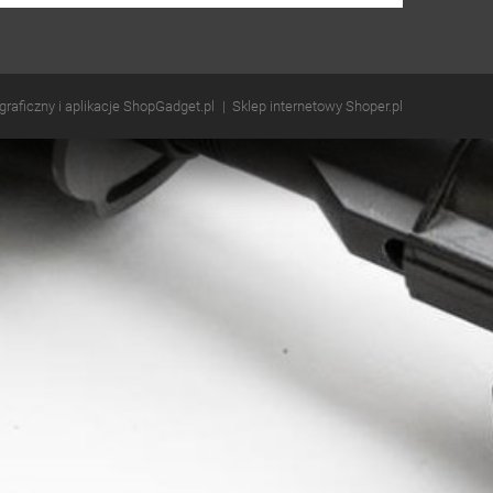
 graficzny i aplikacje ShopGadget.pl
Sklep internetowy Shoper.pl