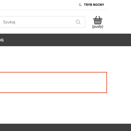
TRYB NOCNY
(pusty)
OG