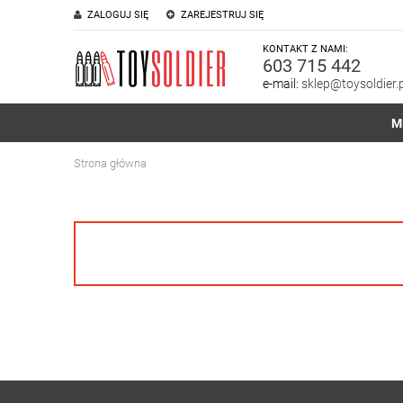
ZALOGUJ SIĘ
ZAREJESTRUJ SIĘ
KONTAKT Z NAMI:
603 715 442
e-mail:
sklep@toysoldier.p
M
Strona główna