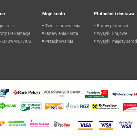
oc
Moje konto
Płatności i dostawa
gulamin
Twoje zamówienia
Formy płatności
oty i reklamacje
Ustawienia konta
Wysyłki krajowe
T-EU 0% WDT/ICS
Przechowalnia
Wysyłki międzynaro