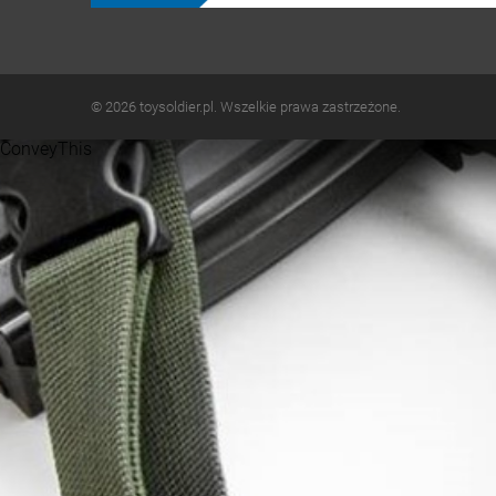
© 2026 toysoldier.pl. Wszelkie prawa zastrzeżone.
ConveyThis