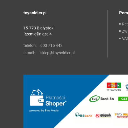
toysoldier.pl
Pom
Re
15-773 Białystok
Zwr
Rzemieślnicza 4
VA
telefon:
603 715 442
e-mail:
sklep@toysoldier.pl