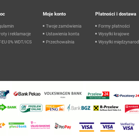
oc
Moje konto
Płatności i dostawa
gulamin
Twoje zamówienia
Formy płatności
oty i reklamacje
Ustawienia konta
Wysyłki krajowe
T-EU 0% WDT/ICS
Przechowalnia
Wysyłki międzynaro