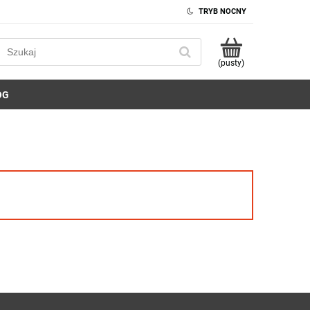
TRYB NOCNY
(pusty)
OG