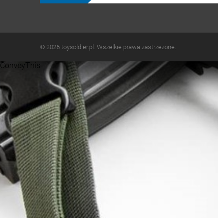
© 2026 toysoldier.pl. Wszelkie prawa zastrzeżone.
ConveyThis