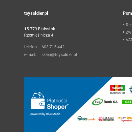
toysoldier.pl
Pom
Re
15-773 Białystok
Zwr
Rzemieślnicza 4
VA
telefon:
603 715 442
e-mail:
sklep@toysoldier.pl