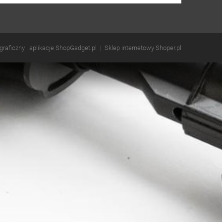
 graficzny i aplikacje ShopGadget.pl
Sklep internetowy Shoper.pl