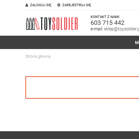
ZALOGUJ SIĘ
ZAREJESTRUJ SIĘ
KONTAKT Z NAMI:
603 715 442
e-mail:
sklep@toysoldier.p
M
Strona główna