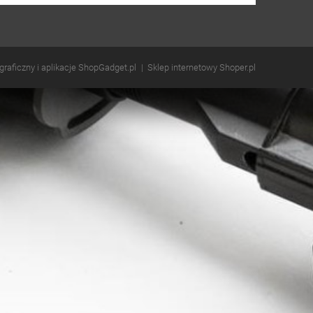
 graficzny i aplikacje ShopGadget.pl
Sklep internetowy Shoper.pl