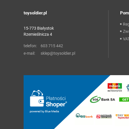
toysoldier.pl
Pom
Re
15-773 Białystok
Zwr
Rzemieślnicza 4
VA
telefon:
603 715 442
e-mail:
sklep@toysoldier.pl