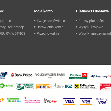
oc
Moje konto
Płatności i dostawa
gulamin
Twoje zamówienia
Formy płatności
oty i reklamacje
Ustawienia konta
Wysyłki krajowe
T-EU 0% WDT/ICS
Przechowalnia
Wysyłki międzynaro