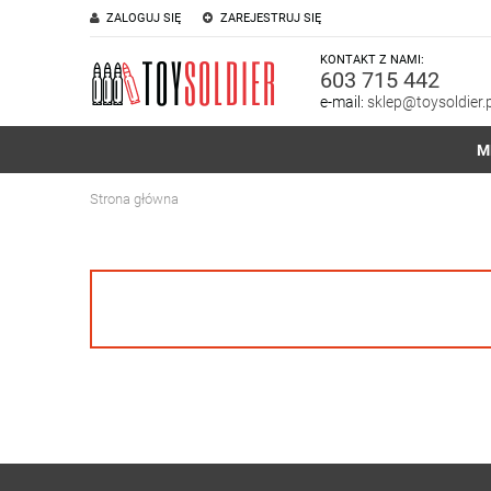
ZALOGUJ SIĘ
ZAREJESTRUJ SIĘ
KONTAKT Z NAMI:
603 715 442
e-mail:
sklep@toysoldier.p
M
Strona główna