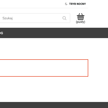
TRYB NOCNY
(pusty)
OG