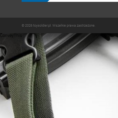
© 2026 toysoldier.pl. Wszelkie prawa zastrzeżone.
ConveyThis